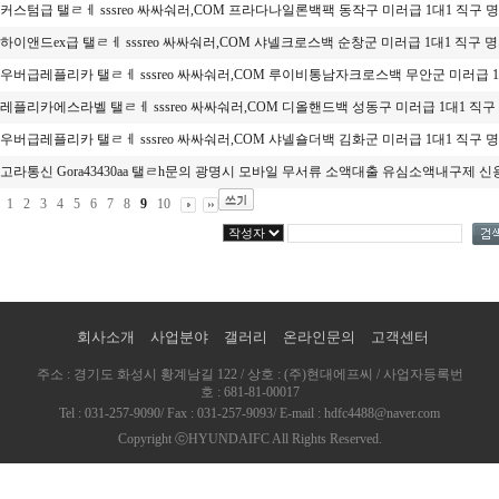
커스텀급 탤ㄹㅔ sssreo 싸싸숴러,COM 프라다나일론백팩 동작구 미러급 1대1 직구 명.
하이앤드ex급 탤ㄹㅔ sssreo 싸싸숴러,COM 샤넬크로스백 순창군 미러급 1대1 직구 명.
우버급레플리카 탤ㄹㅔ sssreo 싸싸숴러,COM 루이비통남자크로스백 무안군 미러급 1대
레플리카에스라벨 탤ㄹㅔ sssreo 싸싸숴러,COM 디올핸드백 성동구 미러급 1대1 직구 .
우버급레플리카 탤ㄹㅔ sssreo 싸싸숴러,COM 샤넬숄더백 김화군 미러급 1대1 직구 명.
고라통신 Gora43430aa 탤ㄹh문의 광명시 모바일 무서류 소액대출 유심소액내구제 신용
1
2
3
4
5
6
7
8
9
10
회사소개
사업분야
갤러리
온라인문의
고객센터
주소 : 경기도 화성시 황계남길 122 / 상호 : (주)현대에프씨 / 사업자등록번
호 : 681-81-00017
Tel : 031-257-9090/ Fax : 031-257-9093/ E-mail : hdfc4488@naver.com
Copyright ⓒHYUNDAIFC All Rights Reserved.