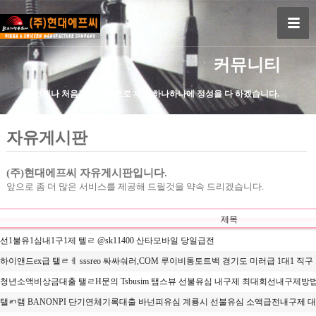
커뮤니티
언제나 처음같은 마음으로 제품 하나하나에 정성을 다 하겠습니다.
자유게시판
(주)현대에프씨 자유게시판입니다.
앞으로 좀 더 많은 서비스를 제공해 드릴것을 약속 드리겠습니다.
제목
선1불유1심내1구1제 텔ㄹ @sk11400 산타모바일 당일급전
하이앤드ex급 탤ㄹㅔ sssreo 싸싸숴러,COM 루이비통토트백 경기도 미러급 1대1 직구 .
청년소액비상금대출 탤ㄹH문의 Tsbusim 탬스뷰 선불유심 내구제 최대회선내구제방법 
탤ㄺ램 BANONPI 단기연체기록대출 바넌피유심 계룡시 선불유심 소액급전내구제 대