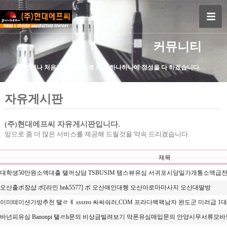
커뮤니티
언제나 처음같은 마음으로 제품 하나하나에 정성을 다 하겠습니다.
자유게시판
(주)현대에프씨 자유게시판입니다.
앞으로 좀 더 많은 서비스를 제공해 드릴것을 약속 드리겠습니다.
제목
대학생50만원소액대출 탤꺼상담 TSBUSIM 탬스뷰유심 서귀포시당일가개통소액급전
오산출ポ장샵 ポ[라인 hnk5577] ポ 오산애인대행 오산아로마마사지 오산대딸방
이미테이션가방추천 탤ㄹㅔ sssreo 싸싸숴러,COM 프라다백팩남자 완도군 미러급 1대1 
바넌피유심 Banonpi 탤ㄹh문의 비상금빌려보기 막폰유심매입문의 안양시무서류모바일