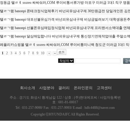
정동급 탤ㄹㅔ sssreo 싸싸숴러,COM 루이비통서류가방 마포구 미러급 1대1 직구 명품 
탤ㄹㄱ램 banonpi 폰테크정식업체후기 바넌피유심내구제 30만원급전 당일개인돈 김천
탤ㄹㄱ램 banonpi 대포선불유심가격 바넌피유심내구제 비상금빌려보기 대학생용돈추가
탤ㄹㄱ램 banonpi 선불폰유심매입정식업체 바넌피유심내구제 프리랜서소액대출 연체자
탤ㄹㄱ램 banonpi 달심매입합니다 바넌피유심내구제 통신장기연체작업대출 주말소액급
레플리카쇼핑몰 탤ㄹㅔ sssreo 싸싸숴러,COM 루이비통미니백 청도군 미러급 1대1 직구
1
2
3
4
5
6
7
8
9
10
회사소개
사업분야
갤러리
온라인문의
고객센터
주소 : 경기도 화성시 황계남길 122 / 상호 : (주)현대에프씨 / 사업자등록번
호 : 681-81-00017
Tel : 031-257-9090/ Fax : 031-257-9093/ E-mail : hdfc4488@naver.com
Copyright ⓒHYUNDAIFC All Rights Reserved.