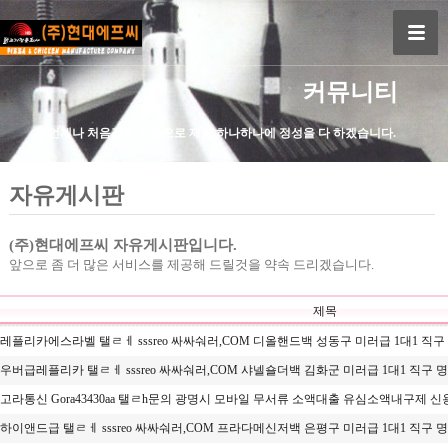
커뮤니티
언제나 처음같은 마음으로 제품 하나하나에 정성을 다 하겠습니다.
자유게시판
(주)현대에프씨 자유게시판입니다.
앞으로 좀 더 많은 서비스를 제공해 드릴것을 약속 드리겠습니다.
제목
레플리카에스라벨 탤ㄹㅔ sssreo 싸싸숴러,COM 디올핸드백 성동구 미러급 1대1 직구 .
우버급레플리카 탤ㄹㅔ sssreo 싸싸숴러,COM 샤넬숄더백 김화군 미러급 1대1 직구 명.
고라통신 Gora43430aa 탤ㄹh문의 광명시 모바일 무서류 소액대출 유심소액내구제 신용
하이앤드급 탤ㄹㅔ sssreo 싸싸숴러,COM 프라다메신저백 은평구 미러급 1대1 직구 명.