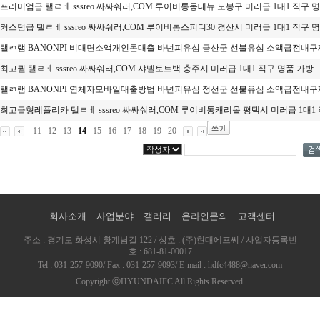
프리미엄급 탤ㄹㅔ sssreo 싸싸숴러,COM 루이비통몽테뉴 도봉구 미러급 1대1 직구 명.
커스텀급 탤ㄹㅔ sssreo 싸싸숴러,COM 루이비통스피디30 경산시 미러급 1대1 직구 명.
탤ㄺ램 BANONPI 비대면소액개인돈대출 바넌피유심 금산군 선불유심 소액급전내구제
최고퀄 탤ㄹㅔ sssreo 싸싸숴러,COM 샤넬토트백 충주시 미러급 1대1 직구 명품 가방 ..
탤ㄺ램 BANONPI 연체자모바일대출방법 바넌피유심 정선군 선불유심 소액급전내구제
최고급형레플리카 탤ㄹㅔ sssreo 싸싸숴러,COM 루이비통캐리올 평택시 미러급 1대1 직
11
12
13
14
15
16
17
18
19
20
회사소개
사업분야
갤러리
온라인문의
고객센터
주소 : 경기도 화성시 황계남길 122 / 상호 : (주)현대에프씨 / 사업자등록번
호 : 681-81-00017
Tel : 031-257-9090/ Fax : 031-257-9093/ E-mail : hdfc4488@naver.com
Copyright ⓒHYUNDAIFC All Rights Reserved.